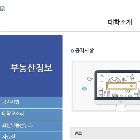
대학소개
•인사말
•대학 이념.비
•찾아오시는길
•교수진
공지사항
부동산정보
공지사항
대학교소식
최신부동산뉴스
번호
자료실