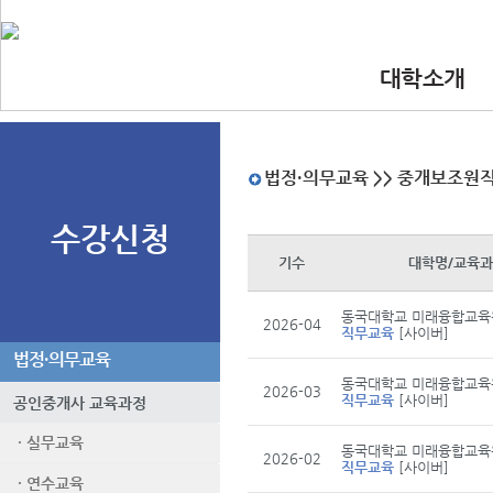
대학소개
•인사말
•대학 이념.비
•찾아오시는길
•교수진
법정·의무교육 >> 중개보조원
수강신청
기수
대학명/교육
동국대학교 미래융합교육
2026-04
직무교육
[사이버]
법정·의무교육
동국대학교 미래융합교육
2026-03
직무교육
[사이버]
공인중개사 교육과정
· 실무교육
동국대학교 미래융합교육
2026-02
직무교육
[사이버]
· 연수교육