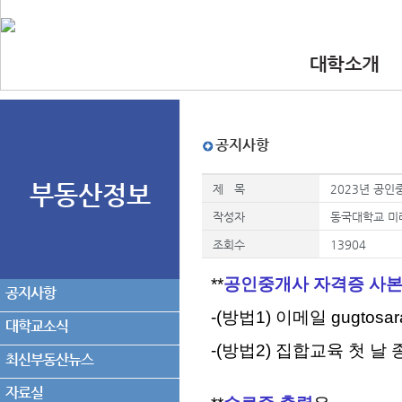
대학소개
•인사말
•대학 이념.비
•찾아오시는길
•교수진
공지사항
부동산정보
제 목
2023년 공인
작성자
동국대학교 미
조회수
13904
**
공인중개사 자격증 사
공지사항
-(방법1) 이메일 gugtos
대학교소식
-(방법2) 집합교육 첫 
최신부동산뉴스
자료실