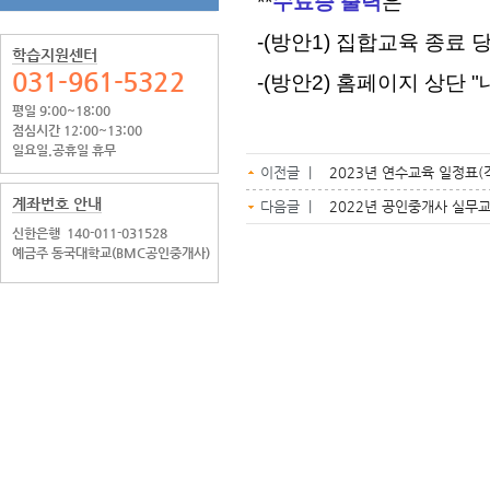
**
수료증 출력
은
-(방안1) 집합교육 종료
학습지원센터
031-961-5322
-(방안2) 홈페이지 상단
평일 9:00~18:00
점심시간 12:00~13:00
일요일.공휴일 휴무
이전글 |
2023년 연수교육 일정표(각
계좌번호 안내
다음글 |
2022년 공인중개사 실무교
신한은행
140-011-031528
예금주 동국대학교(BMC공인중개사)