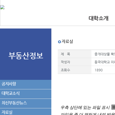
대학소개
•인사말
•대학 이념.비
•찾아오시는길
•교수진
자료실
부동산정보
제 목
중개대상물 확
작성자
동국대학교 미
조회수
1890
공지사항
대학교소식
최신부동산뉴스
우측 상단에 있는 파일 표시
자료실
파일을 좀 더 편하게 내려 받을