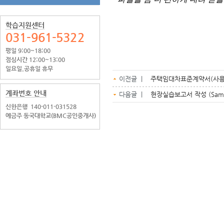
학습지원센터
031-961-5322
평일 9:00~18:00
점심시간 12:00~13:00
일요일.공휴일 휴무
이전글 |
주택임대차표준계약서(사용
계좌번호 안내
다음글 |
현장실습보고서 작성 (Samp
신한은행
140-011-031528
예금주 동국대학교(BMC공인중개사)